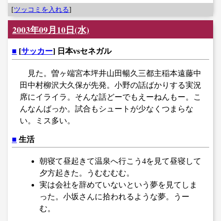
[
ツッコミを入れる
]
2003年09月10日(水)
■
[
サッカー
] 日本vsセネガル
見た。曽ヶ端宮本坪井山田暢久三都主稲本遠藤中
田中村柳沢大久保が先発。小野の話ばかりする実況
席にイライラ。そんな話どーでもえーねんもー。こ
んなんばっか。試合もシュートが少なくつまらな
い。ミス多い。
■
生活
朝寝て昼起きて温泉へ行こう4を見て昼寝して
夕方起きた。うむむむむ。
実は会社を辞めていないという夢を見てしま
った。小坂さんに拾われるような夢。うー
む。