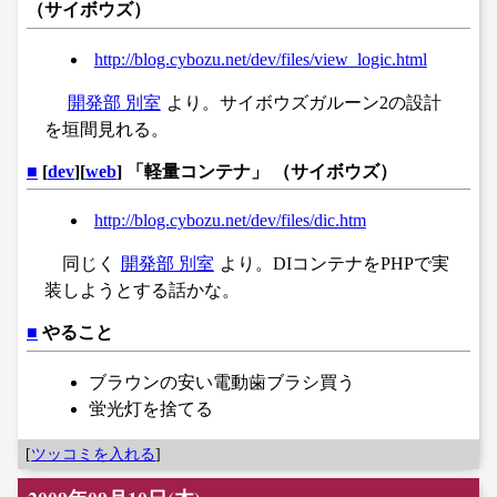
（サイボウズ）
http://blog.cybozu.net/dev/files/view_logic.html
開発部 別室
より。サイボウズガルーン2の設計
を垣間見れる。
■
[
dev
][
web
] 「軽量コンテナ」 （サイボウズ）
http://blog.cybozu.net/dev/files/dic.htm
同じく
開発部 別室
より。DIコンテナをPHPで実
装しようとする話かな。
■
やること
ブラウンの安い電動歯ブラシ買う
蛍光灯を捨てる
[
ツッコミを入れる
]