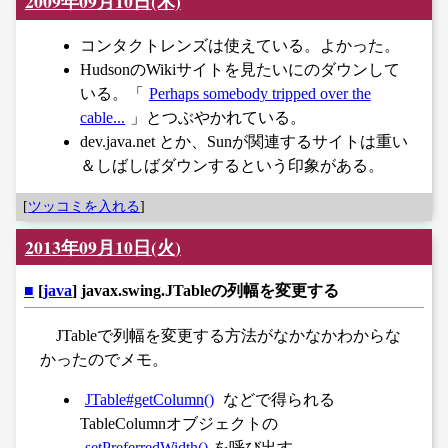
2009年09月10日(木)
コンタクトレンズは使えている。よかった。
HudsonのWikiサイトを見たいにのダウンして
いる。「
Perhaps somebody tripped over the
cable...
」とつぶやかれている。
dev.java.net とか、Sunが関連するサイトは重い
＆しばしばダウンするという印象がある。
[
ツッコミを入れる
]
2013年09月10日(火)
■
[
java
] javax.swing.JTableの列幅を変更する
JTableで列幅を変更する方法がなかなかわからな
かったのでメモ。
JTable#getColumn()
などで得られる
TableColumnオブジェクトの
setPreferredWidth()
を呼び出す