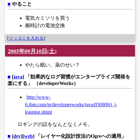
■
やること
電気カミソリを買う
腕時計の電池交換
[
ツッコミを入れる
]
2005年09月10日(土)
やたら眠い。薬のせい？
■
[
java
] 「効果的なログ習慣がエンタープライズ開発を
楽にする」 （developerWorks）
http://www-
6.ibm.com/jp/developerworks/java/050909/j_j-
logging.shtml
ロギングの話をなんとなくメモ。
■
[
dev
][
web
] 「レイヤー化設計技法のOgreへの適用」