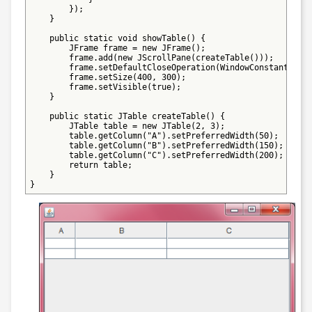
        });

    }

    public static void showTable() {

        JFrame frame = new JFrame();

        frame.add(new JScrollPane(createTable()));

        frame.setDefaultCloseOperation(WindowConstants.EXI
        frame.setSize(400, 300);

        frame.setVisible(true);

    }

    public static JTable createTable() {

        JTable table = new JTable(2, 3);

        table.getColumn("A").setPreferredWidth(50);

        table.getColumn("B").setPreferredWidth(150);

        table.getColumn("C").setPreferredWidth(200);

        return table;

    }

}