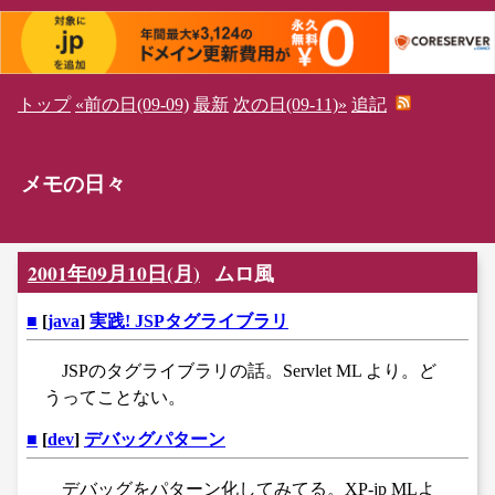
トップ
«前の日(09-09)
最新
次の日(09-11)»
追記
メモの日々
2001年09月10日(月)
ムロ風
■
[
java
]
実践! JSPタグライブラリ
JSPのタグライブラリの話。Servlet ML より。ど
うってことない。
■
[
dev
]
デバッグパターン
デバッグをパターン化してみてる。XP-jp MLよ