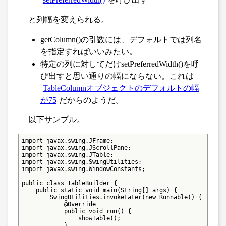
と列幅を変えられる。
getColumn()の引数には、デフォルトでは列名
を指定すればいいみたい。
特定の列に対してだけsetPreferredWidth()を呼
び出すと思い通りの幅にならない。これは
TableColumnオブジェクトのデフォルトの幅
が75
だからのようだ。
以下サンプル。
import javax.swing.JFrame;

import javax.swing.JScrollPane;

import javax.swing.JTable;

import javax.swing.SwingUtilities;

import javax.swing.WindowConstants;

public class TableBuilder {

    public static void main(String[] args) {

        SwingUtilities.invokeLater(new Runnable() {

            @Override

            public void run() {

                showTable();

            }
