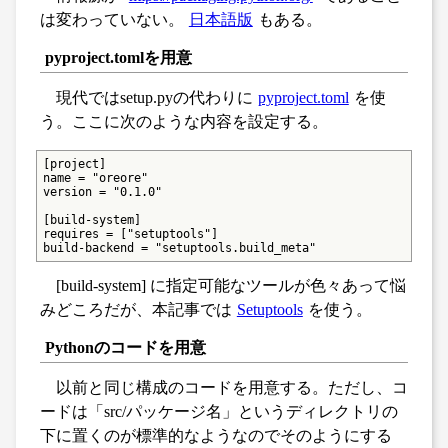
は変わっていない。
日本語版
もある。
pyproject.tomlを用意
現代ではsetup.pyの代わりに
pyproject.toml
を使
う。ここに次のような内容を設定する。
[project]

name = "oreore"

version = "0.1.0"

[build-system]

requires = ["setuptools"]

build-backend = "setuptools.build_meta"
[build-system] に指定可能なツールが色々あって悩
みどころだが、本記事では
Setuptools
を使う。
Pythonのコードを用意
以前と同じ構成のコードを用意する。ただし、コ
ードは「src/パッケージ名」というディレクトリの
下に置くのが標準的なようなのでそのようにする