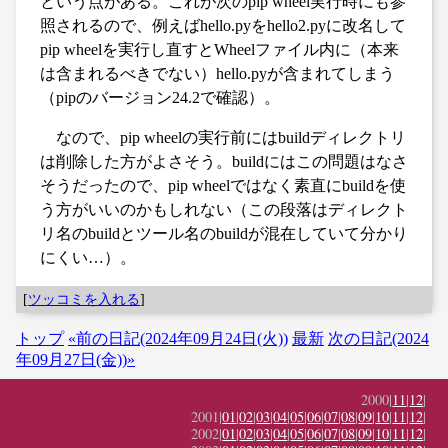
という点がある。これが次のpip wheel実行時にも参
照されるので、例えばhello.pyをhello2.pyに改名して
pip wheelを実行し直すとWheelファイル内に（本来
は含まれるべきでない）hello.pyが含まれてしまう
（pipのバージョン24.2で確認）。
なので、pip wheelの実行前にはbuildディレクトリ
は削除した方がよさそう。buildにはこの問題はなさ
そうだったので、pip wheelではなく素直にbuildを使
う方がいいのかもしれない（この段落はディレクト
リ名のbuildとツール名のbuildが混在していて分かり
にくい…）。
[
ツッコミを入れる
]
トップ
«前の日記(2024年09月24日(火))
最新
次の日記(2024
年09月27日(金))»
2000|
11
|
12
|
2001|
01
|
02
|
03
|
04
|
05
|
06
|
07
|
08
|
09
|
10
|
11
|
12
|
2002|
01
|
02
|
03
|
04
|
05
|
06
|
07
|
08
|
09
|
10
|
11
|
12
|