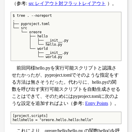
（参考:
src レイアウト対フラットレイアウト
）。
$ tree . --noreport

.

├── pyproject.toml

└── src

    └── oreore

        ├── hello

        │   ├── __init__.py

        │   └── hello.py

        └── world

            ├── __init__.py

            └── world.py
前回同様hello.pyを実行可能スクリプトと認識さ
せたかったが、pyproject.tomlでそのような指定をす
る方法は無さそうだった。代わりに、hello.pyの関
数を呼び出す実行可能スクリプトを自動生成させる
ことはできて、そのためにはpyproject.tomlに次のよ
うな設定を追加すればよい（参考:
Entry Points
）。
[project.scripts]

hellohello = "oreore.hello.hello:hello"
これにより、oreore/hello/hello.py の関数hello()を呼