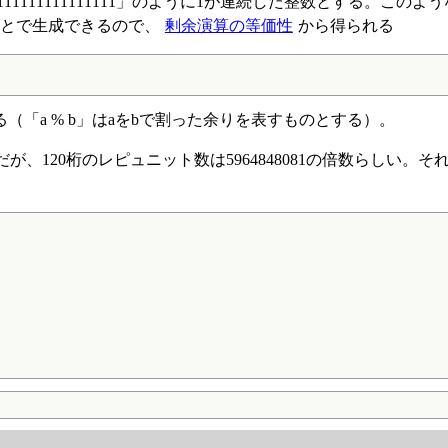
1111111111111111111111」のように1が連続した整数とする。この
ことで生成できるので、
剰余演算の等価性
から得られる
「a % b」はaをbで割った余りを表すものとする）。
が、120桁のレピュニット数は5964848081の倍数らしい。そ