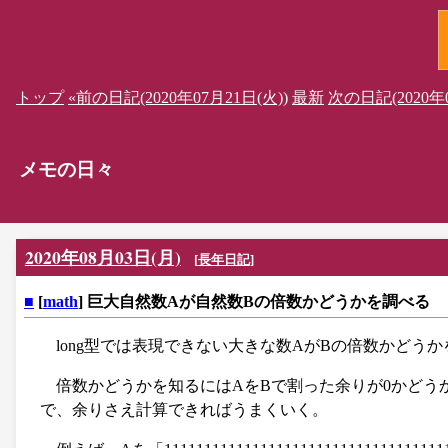
トップ
«前の日記(2020年07月21日(火))
最新
次の日記(2020年0
メモの日々
2020年08月03日(月)
[
長年日記
]
■
[
math
] 巨大自然数Aが自然数Bの倍数かどうかを調べる
long型では表現できない大きな数AがBの倍数かどう
倍数かどうかを知るにはAをBで割った余りが0かどう
で、余りさえ計算できればうまくいく。