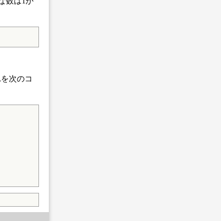
ような数は1か
れを次のコ