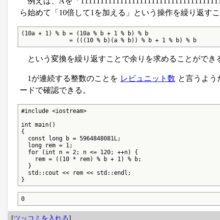
例えば、Aを「1111111111111111111111111111
ら始めて「10倍して1を加える」という操作を繰り返す
(10a + 1) % b = (10a % b + 1 % b) % b

              = (((10 % b)(a % b)) % b + 1 % b) % b
という変換を繰り返すことで余りを求めることができる（
1が連続する整数のことを
レピュニット数
と言うようだ
ードで確認できる。
#include <iostream>

int main()

{

  const long b = 5964848081L;

  long rem = 1;

  for (int n = 2; n <= 120; ++n) {

    rem = ((10 * rem) % b + 1) % b;

  }

  std::cout << rem << std::endl;

}
0
[
ツッコミを入れる
]