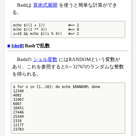
Bashは
算術式展開
を使うと簡単な計算ができ
る。
echo $((1 + 1))           #=> 2

echo $((2 ** 3))          #=> 8

i=10 && echo $((i % 4))   #=> 2
■
[
shell
] Bashで乱数
Bashの
シェル変数
にはRANDOMという変数が
あり、これを参照すると0～32767のランダムな整数
を得られる。
$ for n in {1..10}; do echo $RANDOM; done

12349

4092

31967

6007

10451

27446

25349

2318

12177

23783