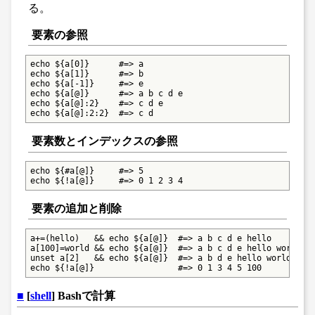
る。
要素の参照
echo ${a[0]}      #=> a

echo ${a[1]}      #=> b

echo ${a[-1]}     #=> e

echo ${a[@]}      #=> a b c d e

echo ${a[@]:2}    #=> c d e

echo ${a[@]:2:2}  #=> c d
要素数とインデックスの参照
echo ${#a[@]}     #=> 5

echo ${!a[@]}     #=> 0 1 2 3 4
要素の追加と削除
a+=(hello)   && echo ${a[@]}  #=> a b c d e hello

a[100]=world && echo ${a[@]}  #=> a b c d e hello world

unset a[2]   && echo ${a[@]}  #=> a b d e hello world

echo ${!a[@]}                 #=> 0 1 3 4 5 100
■
[
shell
] Bashで計算