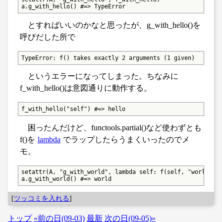
a.g_with_hello() #=> TypeError
とすればいいのかなと思ったが、g_with_hello()を
呼びだした所で
TypeError: f() takes exactly 2 arguments (1 given)
というエラーになってしまった。ちなみに
f_with_hello()は意図通りに動作する。
f_with_hello("self") #=> hello
困ったんだけど、functools.partial()など使わずとも
f()を
lambda
でラップしたらうまくいったのでメ
モ。
setattr(A, "g_with_world", lambda self: f(self, "world"))

a.g_with_world() #=> world
[
ツッコミを入れる
]
トップ
«前の日(09-03)
最新
次の日(09-05)»