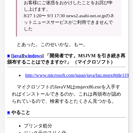
お客様にご迷惑をおかけしたことをお詫び申
し上げます。
8/27 1:20〜 9/3 17:30 news2.asahi-net.or.jpのネ
ットニュースサービスがご利用できませんで
した
とあった。このせいかな。もー。
■
[
java
][
windows
] 「開発者です。MSJVM を引き続き再
頒布することはできますか?」 （マイクロソフト）
http://www.microsoft.com/japan/java/faq.mspx#title119
マイクロソフトのJavaVMはmsjavx86.exeを入手す
ればインストールできるのか。これは再頒布が認め
られているので、検索するとたくさん見つかる。
■
やること
プリンタ処分
リンク元のスリム化