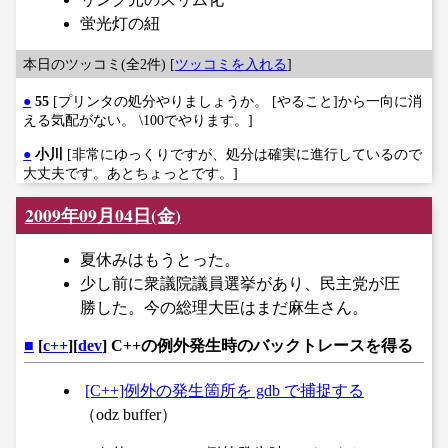
蛍光灯の紐
本日のツッコミ(全2件) [
ツッコミを入れる
]
●
55
[プリンタの処分やりましょうか。 [やること]から一向に消
える気配がない。 \100でやります。]
●
小川
[非常にゆっくりですが、処分は確実に進行しているので
大丈夫です。あとちょっとです。]
2009年09月04日(金)
夏休みはもうとった。
少し前に衆議院議員選挙があり、民主党が圧
勝した。今の総理大臣はまだ麻生さん。
■
[
c++
][
dev
] C++の例外発生時のバックトレースを得る
[C++]例外の発生箇所を gdb で捕捉する
（odz buffer）