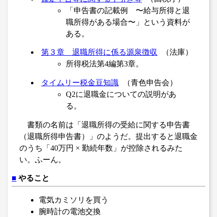
「申告書の記載例 〜給与所得と退
職所得がある場合〜」という資料が
ある。
第３章 退職所得に係る源泉徴収
（法庫）
所得税法第4編第3章。
タイムリー税金豆知識
（青色申告会）
Q2に退職金についての説明があ
る。
書類の名前は「退職所得の受給に関する申告書
（退職所得申告書）」のようだ。提出すると退職金
のうち「40万円 × 勤続年数」が控除されるみた
い。ふーん。
■
やること
電気カミソリを買う
腕時計の電池交換