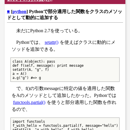
■
[
python
] Pythonで部分適用した関数をクラスのメソッ
ドとして動的に追加する
未だにPython 2.7を使っている。
Pythonでは、
setattr()
を使えばクラスに動的にメ
ソッドを追加できる。
class A(object): pass

def f(self, message): print message

setattr(A, "g", f)

a = A()

a.g("g") #=> g
で、f()の引数messageに特定の値を適用した関数
をAのメソッドとして追加したかった。Pythonでは
functools.partial()
を使うと部分適用した関数を作れ
るので、
import functools

f_with_hello = functools.partial(f, message="hello")

setattr(A, "g_with_hello", f_with_hello)
