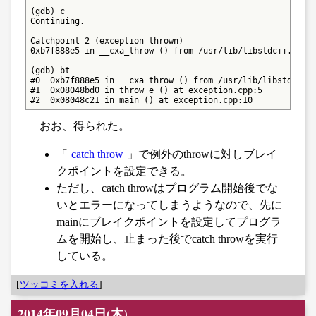
(gdb) c

Continuing.

Catchpoint 2 (exception thrown)

0xb7f888e5 in __cxa_throw () from /usr/lib/libstdc++.so.6

(gdb) bt

#0  0xb7f888e5 in __cxa_throw () from /usr/lib/libstdc++.s
#1  0x08048bd0 in throw_e () at exception.cpp:5

#2  0x08048c21 in main () at exception.cpp:10
おお、得られた。
「
catch throw
」で例外のthrowに対しブレイ
クポイントを設定できる。
ただし、catch throwはプログラム開始後でな
いとエラーになってしまうようなので、先に
mainにブレイクポイントを設定してプログラ
ムを開始し、止まった後でcatch throwを実行
している。
[
ツッコミを入れる
]
2014年09月04日(木)