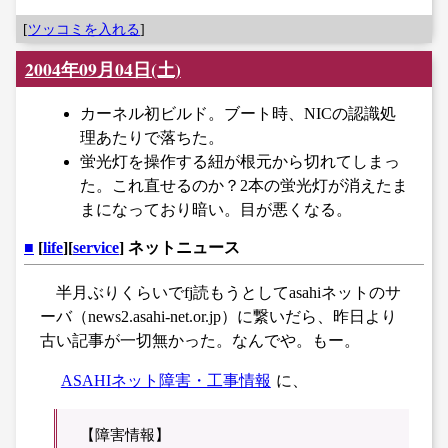
[
ツッコミを入れる
]
2004年09月04日(土)
カーネル初ビルド。ブート時、NICの認識処
理あたりで落ちた。
蛍光灯を操作する紐が根元から切れてしまっ
た。これ直せるのか？2本の蛍光灯が消えたま
まになっており暗い。目が悪くなる。
■
[
life
][
service
] ネットニュース
半月ぶりくらいでfj読もうとしてasahiネットのサ
ーバ（news2.asahi-net.or.jp）に繋いだら、昨日より
古い記事が一切無かった。なんでや。もー。
ASAHIネット障害・工事情報
に、
【障害情報】