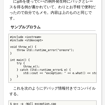
にgdbを使ってC++の例外発生時にバックとレー
スを得る例が書かれていて、わりとお手軽で便利だ
ったので自分でもメモ。内容は上のものと同じで
す。
サンプルプロラム
#include <iostream>

#include <stdexcept>

void throw_e() {

    throw std::runtime_error("oreore");

}

int main() {

    try {

        throw_e();

    } catch (std::runtime_error& e) {

        std::cout << "exception: " << e.what() << std::end
    }

}
これを次のようにデバッグ情報付きでコンパイル
する。
$ g++ -g -Wall exception.cpp