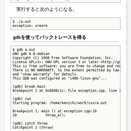
実行すると次のようになる。
$ ./a.out

exception: oreore
gdbを使ってバックトレースを得る
$ gdb a.out

GNU gdb 6.8-debian

Copyright (C) 2008 Free Software Foundation, Inc.

License GPLv3+: GNU GPL version 3 or later <http://gnu.org
This is free software: you are free to change and redistri
There is NO WARRANTY, to the extent permitted by law.  Typ
and "show warranty" for details.

This GDB was configured as "i486-linux-gnu"...

(gdb) break main

Breakpoint 1 at 0x8048c1c: file exception.cpp, line 10.

(gdb) run

Starting program: /home/kenichi/work/cxx/a.out

Breakpoint 1, main () at exception.cpp:10

10              throw_e();

(gdb) catch throw

Catchpoint 2 (throw)
