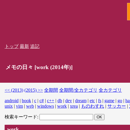
トップ
最新
追記
メモの日々 [work (2014年)]
<< (2013)
(2015) >>
全期間
全期間/全カテゴリ
全カテゴリ
android
|
book
|
c
|
c#
|
c++
|
db
|
dev
|
dream
|
etc
|
fs
|
game
|
go
|
ha
unix
|
vim
|
web
|
windows
|
work
|
xrea
|
ものわすれ
|
サッカー
|
検索キーワード:
work