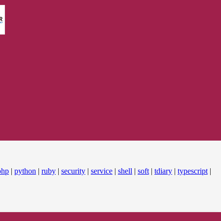
php
|
python
|
ruby
|
security
|
service
|
shell
|
soft
|
tdiary
|
typescript
|