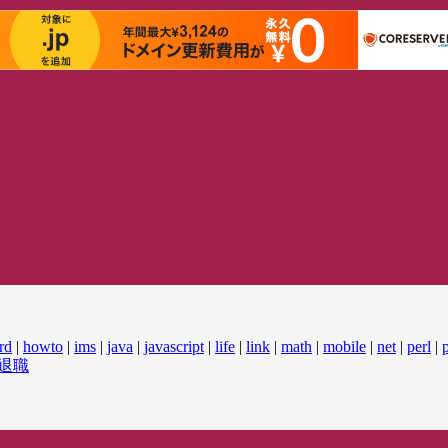
rd
|
howto
|
ims
|
java
|
javascript
|
life
|
link
|
math
|
mobile
|
net
|
perl
|
退職