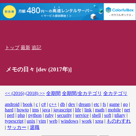
トップ
最新
追記
メモの日々 [dev (2017年)]
<< (2016)
(2018) >>
全期間
全期間/全カテゴリ
全カテゴリ
android
|
book
|
c
|
c#
|
c++
|
db
|
dev
|
dream
|
etc
|
fs
|
game
|
go
|
hard
|
howto
|
ims
|
java
|
javascript
|
life
|
link
|
math
|
mobile
|
net
|
perl
|
php
|
python
|
ruby
|
security
|
service
|
shell
|
soft
|
tdiary
|
typescript
|
unix
|
vim
|
web
|
windows
|
work
|
xrea
|
ものわすれ
|
サッカー
|
退職