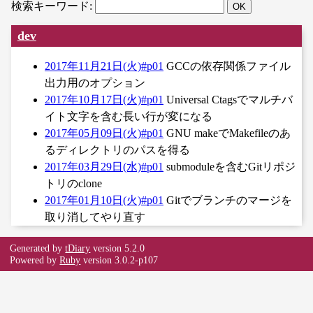
検索キーワード:
dev
2017年11月21日(火)#p01
GCCの依存関係ファイル
出力用のオプション
2017年10月17日(火)#p01
Universal Ctagsでマルチバ
イト文字を含む長い行が変になる
2017年05月09日(火)#p01
GNU makeでMakefileのあ
るディレクトリのパスを得る
2017年03月29日(水)#p01
submoduleを含むGitリポジ
トリのclone
2017年01月10日(火)#p01
Gitでブランチのマージを
取り消してやり直す
Generated by
tDiary
version 5.2.0
Powered by
Ruby
version 3.0.2-p107