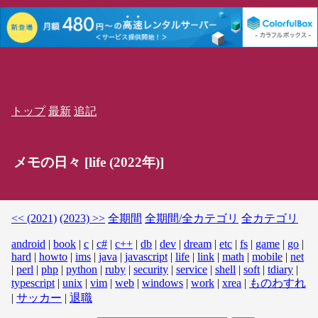
トップ
最新
追記
メモの日々 [life (2022年)]
<< (2021)
(2023) >>
全期間
全期間/全カテゴリ
全カテゴリ
android
|
book
|
c
|
c#
|
c++
|
db
|
dev
|
dream
|
etc
|
fs
|
game
|
go
|
hard
|
howto
|
ims
|
java
|
javascript
|
life
|
link
|
math
|
mobile
|
net
|
perl
|
php
|
python
|
ruby
|
security
|
service
|
shell
|
soft
|
tdiary
|
typescript
|
unix
|
vim
|
web
|
windows
|
work
|
xrea
|
ものわすれ
|
サッカー
|
退職