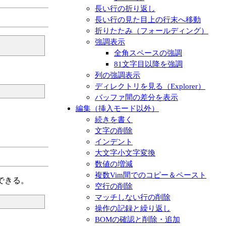
長い行の折り返し
長い行の見た目上の行末へ移動
折りたたみ（フォールディング）
強調表示
全角スペースの強調
81文字目以降を強調
列の強調表示
ディレクトリを見る（Explorer）
バッファ間の差分を表示
編集（挿入モード以外）
続きを書く
文字の削除
インデント
大文字小文字変換
数値の増減
複数Vim間でのコピー＆ペースト
できる。
空行の削除
マッチしない行の削除
操作の記録と繰り返し
BOMの確認と削除・追加