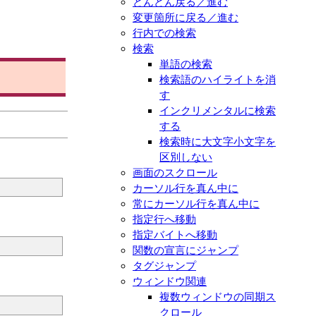
どんどん戻る／進む
変更箇所に戻る／進む
行内での検索
検索
単語の検索
検索語のハイライトを消
す
インクリメンタルに検索
する
検索時に大文字小文字を
区別しない
画面のスクロール
カーソル行を真ん中に
常にカーソル行を真ん中に
指定行へ移動
指定バイトへ移動
関数の宣言にジャンプ
タグジャンプ
ウィンドウ関連
複数ウィンドウの同期ス
クロール