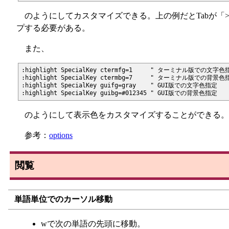
のようにしてカスタマイズできる。上の例だとTabが「>-
プする必要がある。
また、
:highlight SpecialKey ctermfg=1     " ターミナル版での文字色指
:highlight SpecialKey ctermbg=7     " ターミナル版での背景色指
:highlight SpecialKey guifg=gray    " GUI版での文字色指定

のようにして表示色をカスタマイズすることができる。
参考：
options
閲覧
単語単位でのカーソル移動
wで次の単語の先頭に移動。