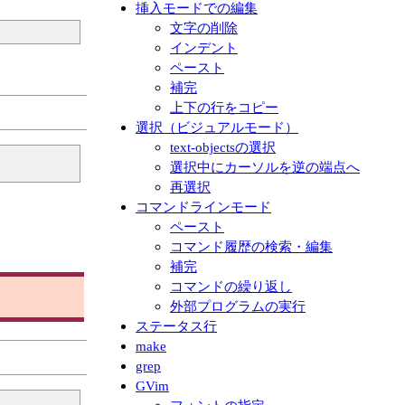
挿入モードでの編集
文字の削除
インデント
ペースト
補完
上下の行をコピー
選択（ビジュアルモード）
text-objectsの選択
選択中にカーソルを逆の端点へ
再選択
コマンドラインモード
ペースト
コマンド履歴の検索・編集
補完
コマンドの繰り返し
外部プログラムの実行
ステータス行
make
grep
GVim