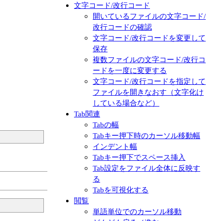
文字コード/改行コード
開いているファイルの文字コード/
改行コードの確認
文字コード/改行コードを変更して
保存
複数ファイルの文字コード/改行コ
ードを一度に変更する
文字コード/改行コードを指定して
ファイルを開きなおす（文字化け
している場合など）
Tab関連
Tabの幅
Tabキー押下時のカーソル移動幅
インデント幅
Tabキー押下でスペース挿入
Tab設定をファイル全体に反映す
る
Tabを可視化する
閲覧
単語単位でのカーソル移動