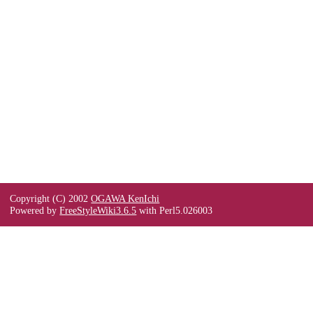
Copyright (C) 2002
OGAWA KenIchi
Powered by
FreeStyleWiki3.6.5
with Perl5.026003