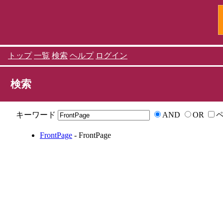
トップ
一覧
検索
ヘルプ
ログイン
検索
キーワード
AND
OR
FrontPage
- FrontPage